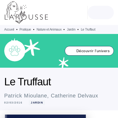
MENU
RECHERCHE
CONTENU
PIED DE PAGE
Accueil
•
Pratique
•
Nature et Animaux
•
Jardin
•
Le Truffaut
Découvrir l'univers
Le Truffaut
Patrick Mioulane
,
Catherine Delvaux
02/03/2016
JARDIN