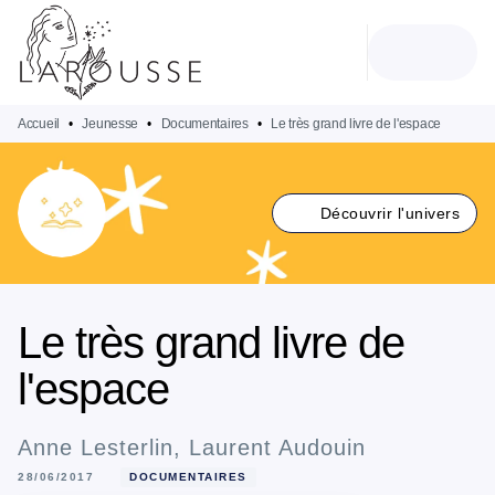
MENU
RECHERCHE
CONTENU
PIED DE PAGE
Accueil
•
Jeunesse
•
Documentaires
•
Le très grand livre de l'espace
Découvrir l'univers
Le très grand livre de
l'espace
Anne Lesterlin
,
Laurent Audouin
28/06/2017
DOCUMENTAIRES