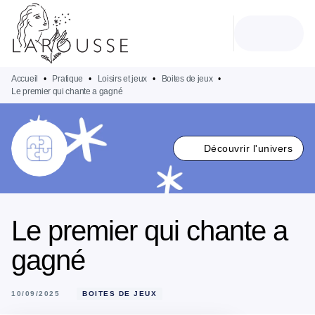
MENU
RECHERCHE
CONTENU
PIED DE PAGE
Accueil
•
Pratique
•
Loisirs et jeux
•
Boites de jeux
•
Le premier qui chante a gagné
Découvrir l'univers
Le premier qui chante a
gagné
10/09/2025
BOITES DE JEUX