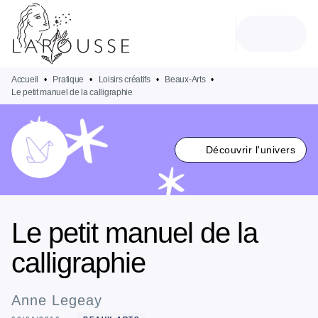
MENU
RECHERCHE
CONTENU
PIED DE PAGE
Accueil
•
Pratique
•
Loisirs créatifs
•
Beaux-Arts
•
Le petit manuel de la calligraphie
Découvrir l'univers
Le petit manuel de la
calligraphie
Anne Legeay