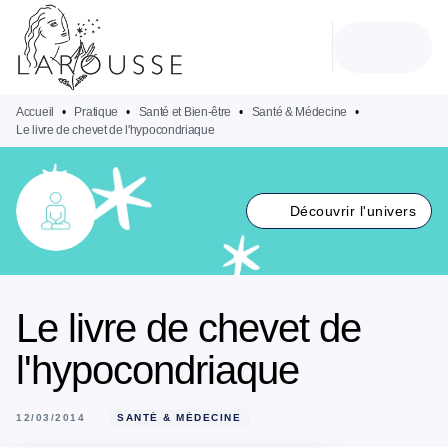
MENU
RECHERCHE
CONTENU
PIED DE PAGE
Accueil
•
Pratique
•
Santé et Bien-être
•
Santé & Médecine
•
Le livre de chevet de l'hypocondriaque
Découvrir l'univers
Le livre de chevet de
l'hypocondriaque
12/03/2014
SANTÉ & MÉDECINE