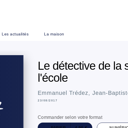
PIED DE PAGE
Les actualités
La maison
Le détective de la 
l'école
Emmanuel Trédez
,
Jean-Baptis
23/08/2017
Commander selon votre format
PAPIER
4,95 €
NUMÉRI