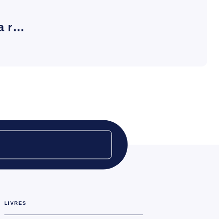
la r…
LIVRES