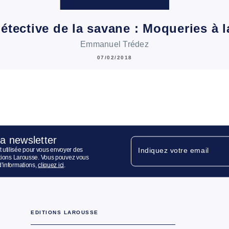
étective de la savane : Moqueries à 
Emmanuel Trédez
07/02/2018
la newsletter
 utilisée pour vous envoyer des
Indiquez votre email
ditions Larousse. Vous pouvez vous
d’informations,
cliquez ici
.
EDITIONS LAROUSSE