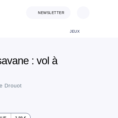
NEWSLETTER
JEUX
savane : vol à
te Drouot
QUE
3,99 €