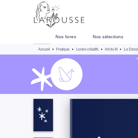
MENU
RECHERCHE
CONTENU
Nos livres
Nos sélections
Accueil
•
Pratique
•
Loisirs créatifs
•
Art du fil
•
Le Dessi