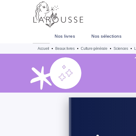
MENU
RECHERCHE
CONTENU
Nos livres
Nos sélections
Accueil
•
Beaux livres
•
Culture générale
•
Sciences
•