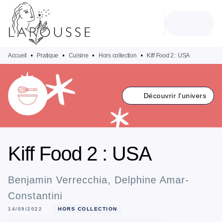
MENU
RECHERCHE
CONTENU
PIED DE PAGE
Accueil
•
Pratique
•
Cuisine
•
Hors collection
•
Kiff Food 2 : USA
Découvrir l'univers
Kiff Food 2 : USA
Benjamin Verrecchia
,
Delphine Amar-
Constantini
14/09/2022
HORS COLLECTION