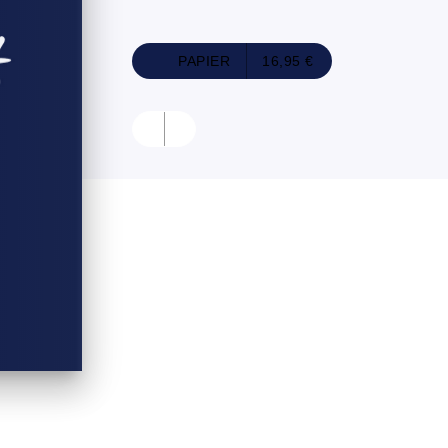
PAPIER
16,95 €