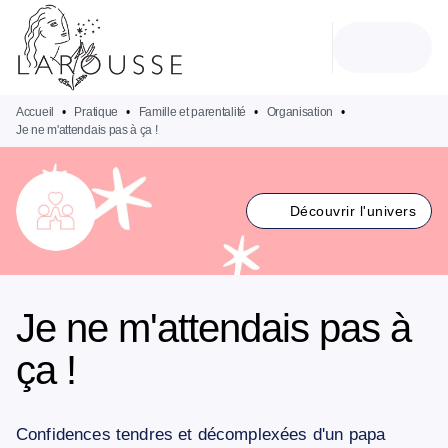
MENU
RECHERCHE
CONTENU
PIED DE PAGE
Accueil
•
Pratique
•
Famille et parentalité
•
Organisation
•
Je ne m'attendais pas à ça !
Découvrir l'univers
Je ne m'attendais pas à
ça !
Confidences tendres et décomplexées d'un papa