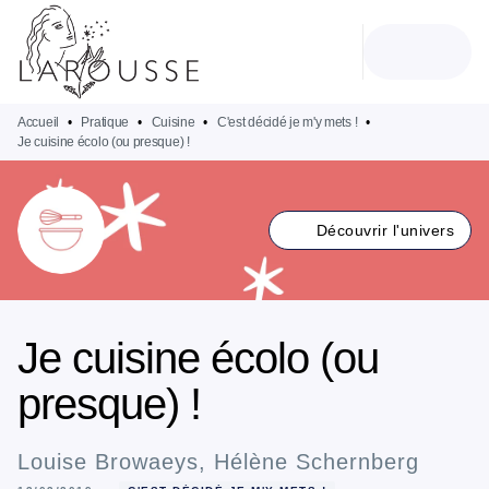
MENU
RECHERCHE
CONTENU
PIED DE PAGE
Accueil
•
Pratique
•
Cuisine
•
C'est décidé je m'y mets !
•
Je cuisine écolo (ou presque) !
Découvrir l'univers
Je cuisine écolo (ou
presque) !
Louise Browaeys
,
Hélène Schernberg