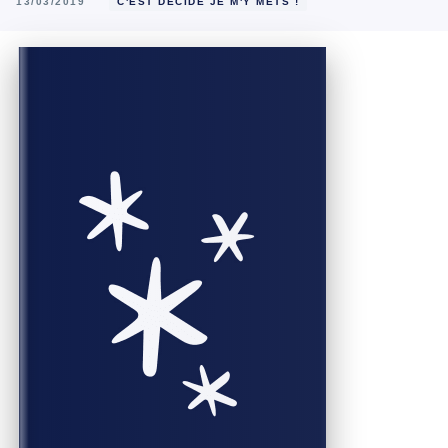
13/03/2019
C'EST DÉCIDÉ JE M'Y METS !