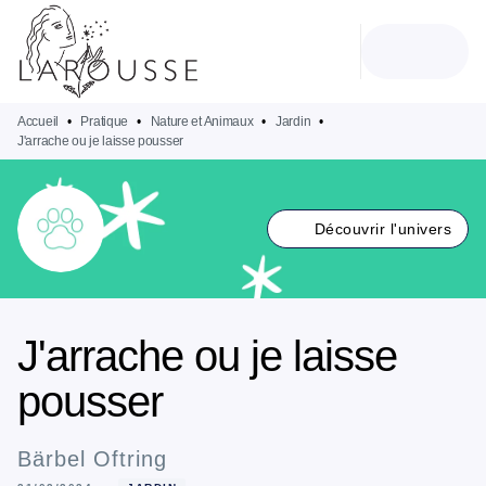
MENU
RECHERCHE
CONTENU
PIED DE PAGE
Accueil
•
Pratique
•
Nature et Animaux
•
Jardin
•
J'arrache ou je laisse pousser
Découvrir l'univers
J'arrache ou je laisse
pousser
Bärbel Oftring