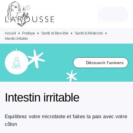
MENU
RECHERCHE
CONTENU
PIED DE PAGE
Accueil
•
Pratique
•
Santé et Bien-être
•
Santé & Médecine
•
Intestin irritable
Découvrir l'univers
Intestin irritable
Equilibrez votre microbiote et faites la paix avec votre
côlon