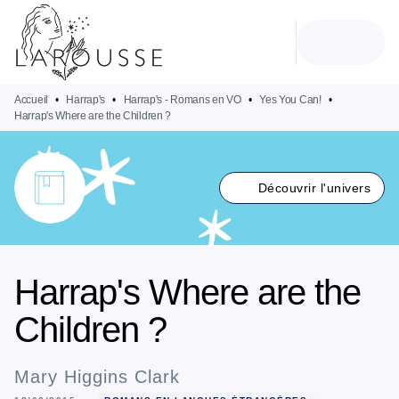
MENU
RECHERCHE
CONTENU
PIED DE PAGE
Accueil
•
Harrap's
•
Harrap's - Romans en VO
•
Yes You Can!
•
Harrap's Where are the Children ?
Découvrir l'univers
Harrap's Where are the
Children ?
Mary Higgins Clark