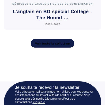
MÉTHODES DE LANGUE ET GUIDES DE CONVERSATION
L'anglais en BD spécial Collège -
The Hound …
15/04/2026
Voir toute la collection
Je souhaite recevoir la newsletter
Votre adresse e-mail sera uniquement utilisée pour vous envoyer
des informations sur les actualités des éditions Larousse. Vous
pouvez vous désinscrire à tout moment. Pour plus
d’informations,
cliquez ici
.