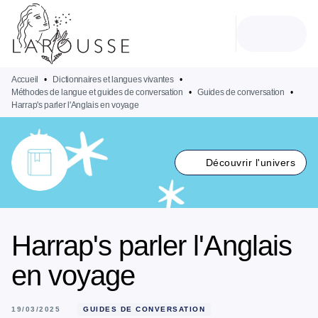
MENU
RECHERCHE
CONTENU
PIED DE PAGE
Accueil
•
Dictionnaires et langues vivantes
•
Méthodes de langue et guides de conversation
•
Guides de conversation
•
Harrap's parler l'Anglais en voyage
Découvrir l'univers
Harrap's parler l'Anglais
en voyage
19/03/2025
GUIDES DE CONVERSATION