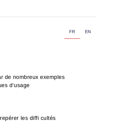
FR
EN
e
 par de nombreux exemples
ques d’usage
pérer les diffi cultés