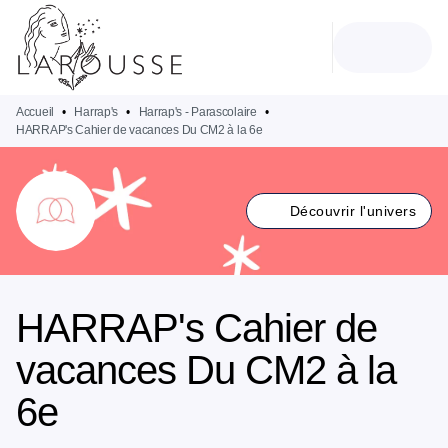
MENU
RECHERCHE
CONTENU
PIED DE PAGE
Accueil
•
Harrap's
•
Harrap's - Parascolaire
•
HARRAP's Cahier de vacances Du CM2 à la 6e
Découvrir l'univers
HARRAP's Cahier de
vacances Du CM2 à la
6e