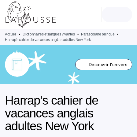
MENU
RECHERCHE
CONTENU
PIED DE PAGE
Accueil
•
Dictionnaires et langues vivantes
•
Parascolaire bilingue
•
Harrap's cahier de vacances anglais adultes New York
Découvrir l'univers
Harrap's cahier de
vacances anglais
adultes New York