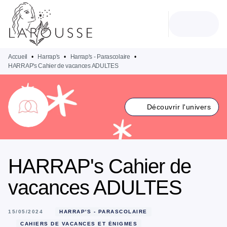
MENU
RECHERCHE
CONTENU
PIED DE PAGE
Accueil
•
Harrap's
•
Harrap's - Parascolaire
•
HARRAP's Cahier de vacances ADULTES
Découvrir l'univers
HARRAP's Cahier de
vacances ADULTES
15/05/2024
HARRAP'S - PARASCOLAIRE
CAHIERS DE VACANCES ET ÉNIGMES