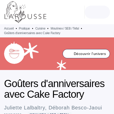
MENU
RECHERCHE
CONTENU
PIED DE PAGE
Accueil
•
Pratique
•
Cuisine
•
Moulinex / SEB / Tefal
•
Goûters d'anniversaires avec Cake Factory
Découvrir l'univers
Goûters d'anniversaires
avec Cake Factory
Juliette Lalbaltry
,
Déborah Besco-Jaoui