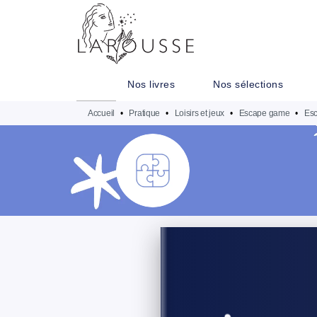
MENU
RECHERCHE
CONTENU
Nos livres
Nos sélections
Accueil
•
Pratique
•
Loisirs et jeux
•
Escape game
•
Esc