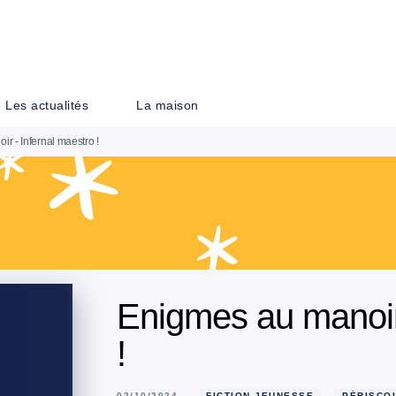
PIED DE PAGE
Les actualités
La maison
r - Infernal maestro !
Enigmes au manoir 
!
02/10/2024
FICTION JEUNESSE
PÉRISCO