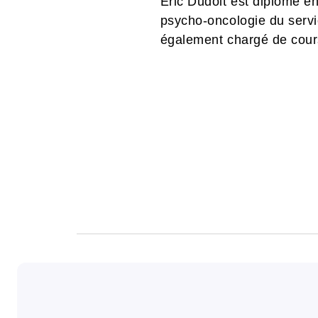
Éric Dudoit est diplômé en
psycho-oncologie du service
également chargé de cours