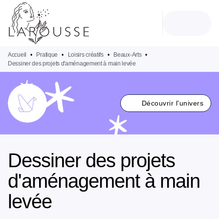
MENU
RECHERCHE
CONTENU
PIED DE PAGE
Accueil
•
Pratique
•
Loisirs créatifs
•
Beaux-Arts
•
Dessiner des projets d'aménagement à main levée
Découvrir l'univers
Dessiner des projets
d'aménagement à main
levée