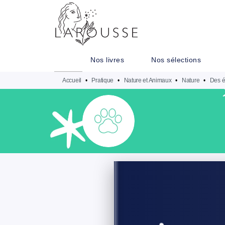
MENU
RECHERCHE
CONTENU
Nos livres
Nos sélections
Accueil
•
Pratique
•
Nature et Animaux
•
Nature
•
Des é