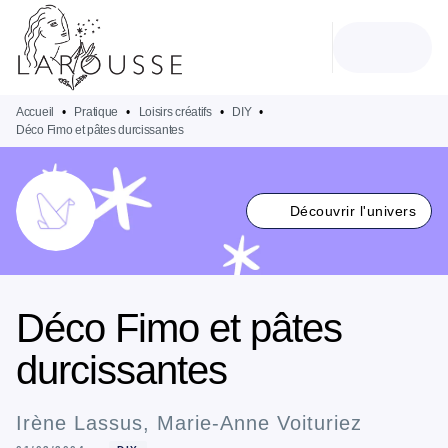
MENU
RECHERCHE
CONTENU
PIED DE PAGE
Accueil
•
Pratique
•
Loisirs créatifs
•
DIY
•
Déco Fimo et pâtes durcissantes
Découvrir l'univers
Déco Fimo et pâtes
durcissantes
Irène Lassus
,
Marie-Anne Voituriez