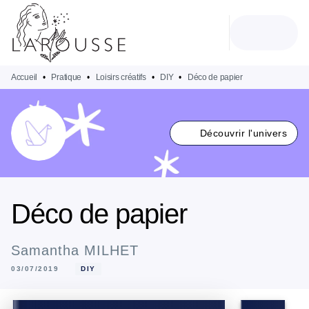
MENU
RECHERCHE
CONTENU
PIED DE PAGE
Accueil
•
Pratique
•
Loisirs créatifs
•
DIY
•
Déco de papier
Découvrir l'univers
Déco de papier
Samantha MILHET
03/07/2019
DIY