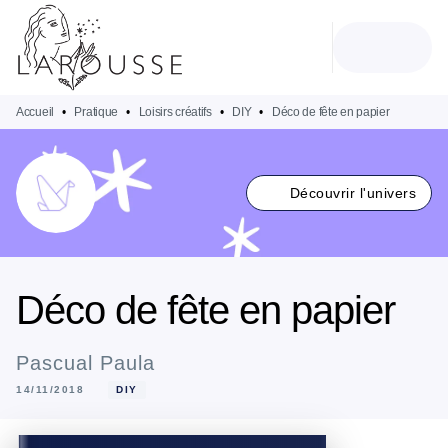
MENU
RECHERCHE
CONTENU
PIED DE PAGE
Accueil
•
Pratique
•
Loisirs créatifs
•
DIY
•
Déco de fête en papier
Découvrir l'univers
Déco de fête en papier
Pascual Paula
14/11/2018
DIY