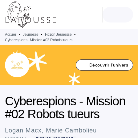
MENU
RECHERCHE
CONTENU
PIED DE PAGE
Accueil
•
Jeunesse
•
Fiction Jeunesse
•
Cyberespions - Mission #02 Robots tueurs
Découvrir l'univers
Cyberespions - Mission
#02 Robots tueurs
Logan Macx
,
Marie Cambolieu