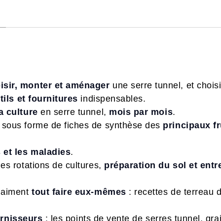
isir, monter et aménager
une serre tunnel, et chois
tils et fournitures
indispensables.
a culture
en serre tunnel,
mois par mois
.
sous forme de fiches de synthèse des
principaux fr
 et les maladies
.
es rotations de cultures,
préparation du sol et entr
i aiment
tout faire eux-mêmes
: recettes de terreau 
urnisseurs
: les points de vente de serres tunnel, gra