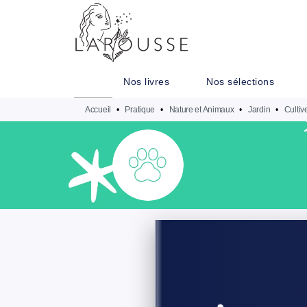
MENU
RECHERCHE
CONTENU
Nos livres
Nos sélections
Accueil
•
Pratique
•
Nature et Animaux
•
Jardin
•
Cultiv