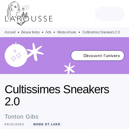
MENU
RECHERCHE
CONTENU
PIED DE PAGE
Accueil
•
Beaux livres
•
Arts
•
Mode et luxe
•
Cultissimes Sneakers 2.0
Découvrir l'univers
Cultissimes Sneakers
2.0
Tonton Gibs
09/11/2022
MODE ET LUXE