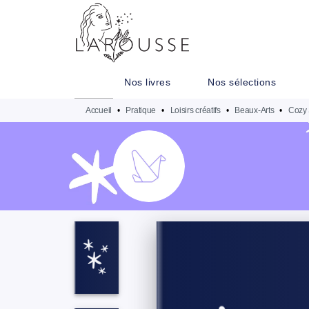
MENU
RECHERCHE
CONTENU
Nos livres
Nos sélections
Accueil
•
Pratique
•
Loisirs créatifs
•
Beaux-Arts
•
Cozy 