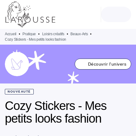
MENU
RECHERCHE
CONTENU
PIED DE PAGE
Accueil
•
Pratique
•
Loisirs créatifs
•
Beaux-Arts
•
Cozy Stickers - Mes petits looks fashion
Découvrir l'univers
NOUVEAUTÉ
Cozy Stickers - Mes
petits looks fashion