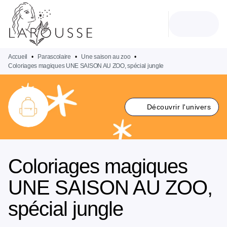
MENU
RECHERCHE
CONTENU
PIED DE PAGE
Accueil
•
Parascolaire
•
Une saison au zoo
•
Coloriages magiques UNE SAISON AU ZOO, spécial jungle
Découvrir l'univers
Coloriages magiques
UNE SAISON AU ZOO,
spécial jungle