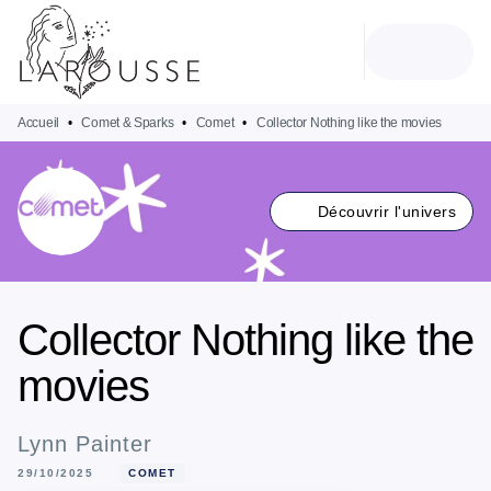
MENU
RECHERCHE
CONTENU
PIED DE PAGE
Accueil
•
Comet & Sparks
•
Comet
•
Collector Nothing like the movies
Découvrir l'univers
Collector Nothing like the
movies
Lynn Painter
29/10/2025
COMET