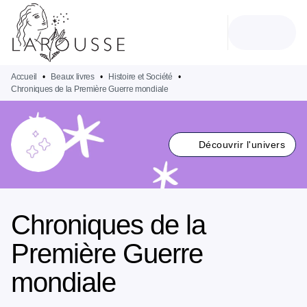
MENU
RECHERCHE
CONTENU
PIED DE PAGE
Accueil
•
Beaux livres
•
Histoire et Société
•
Chroniques de la Première Guerre mondiale
Découvrir l'univers
Chroniques de la
Première Guerre
mondiale