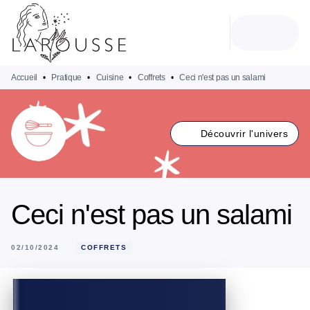
MENU
RECHERCHE
CONTENU
PIED DE PAGE
Accueil
•
Pratique
•
Cuisine
•
Coffrets
•
Ceci n'est pas un salami
Découvrir l'univers
Ceci n'est pas un salami
02/10/2024
COFFRETS