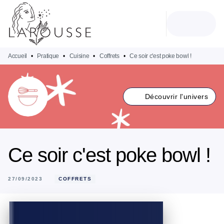
MENU
RECHERCHE
CONTENU
PIED DE PAGE
Accueil
•
Pratique
•
Cuisine
•
Coffrets
•
Ce soir c'est poke bowl !
Découvrir l'univers
Ce soir c'est poke bowl !
27/09/2023
COFFRETS