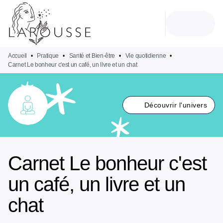
MENU
RECHERCHE
CONTENU
PIED DE PAGE
Accueil
•
Pratique
•
Santé et Bien-être
•
Vie quotidienne
•
Carnet Le bonheur c'est un café, un livre et un chat
Découvrir l'univers
Carnet Le bonheur c'est
un café, un livre et un
chat