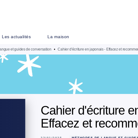
PIED DE PAGE
Les actualités
La maison
angue et guides de conversation
•
Cahier d'écriture en japonais - Effacez et recomme
Cahier d'écriture e
Effacez et recomm
22/01/2025
MÉTHODES DE LANGUE ET GUIDE