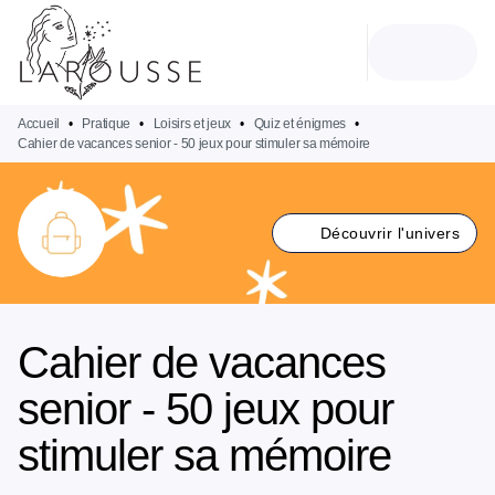
MENU
RECHERCHE
CONTENU
PIED DE PAGE
Accueil
•
Pratique
•
Loisirs et jeux
•
Quiz et énigmes
•
Cahier de vacances senior - 50 jeux pour stimuler sa mémoire
Découvrir l'univers
Cahier de vacances
senior - 50 jeux pour
stimuler sa mémoire