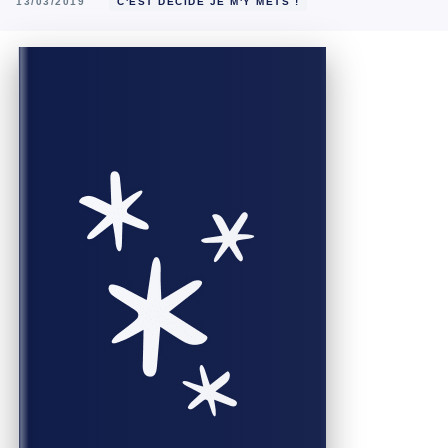
13/03/2019
C'EST DÉCIDÉ JE M'Y METS !