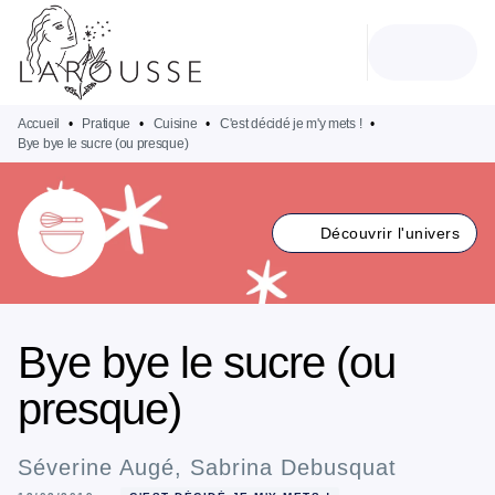
MENU
RECHERCHE
CONTENU
PIED DE PAGE
Accueil
•
Pratique
•
Cuisine
•
C'est décidé je m'y mets !
•
Bye bye le sucre (ou presque)
Découvrir l'univers
Bye bye le sucre (ou
presque)
Séverine Augé
,
Sabrina Debusquat