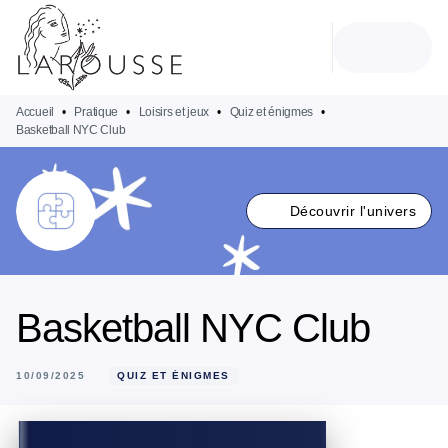
MENU
RECHERCHE
CONTENU
PIED DE PAGE
Accueil
•
Pratique
•
Loisirs et jeux
•
Quiz et énigmes
•
Basketball NYC Club
Découvrir l'univers
Basketball NYC Club
10/09/2025
QUIZ ET ÉNIGMES