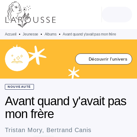
MENU
RECHERCHE
CONTENU
PIED DE PAGE
Accueil
•
Jeunesse
•
Albums
•
Avant quand y'avait pas mon frère
Découvrir l'univers
NOUVEAUTÉ
Avant quand y'avait pas
mon frère
Tristan Mory
,
Bertrand Canis