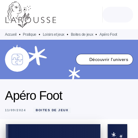
MENU
RECHERCHE
CONTENU
PIED DE PAGE
Accueil
•
Pratique
•
Loisirs et jeux
•
Boites de jeux
•
Apéro Foot
Découvrir l'univers
Apéro Foot
11/09/2024
BOITES DE JEUX