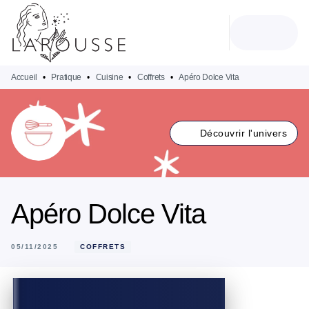
MENU
RECHERCHE
CONTENU
PIED DE PAGE
Accueil
•
Pratique
•
Cuisine
•
Coffrets
•
Apéro Dolce Vita
Découvrir l'univers
Apéro Dolce Vita
05/11/2025
COFFRETS