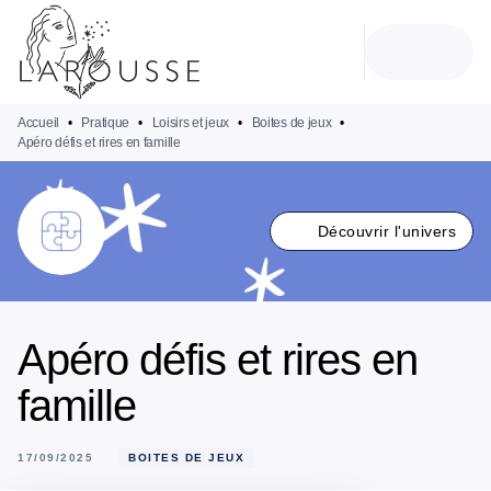
MENU
RECHERCHE
CONTENU
PIED DE PAGE
Accueil
•
Pratique
•
Loisirs et jeux
•
Boites de jeux
•
Apéro défis et rires en famille
Découvrir l'univers
Apéro défis et rires en
famille
17/09/2025
BOITES DE JEUX