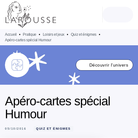
MENU
RECHERCHE
CONTENU
PIED DE PAGE
Accueil
•
Pratique
•
Loisirs et jeux
•
Quiz et énigmes
•
Apéro-cartes spécial Humour
Découvrir l'univers
Apéro-cartes spécial
Humour
05/10/2016
QUIZ ET ÉNIGMES