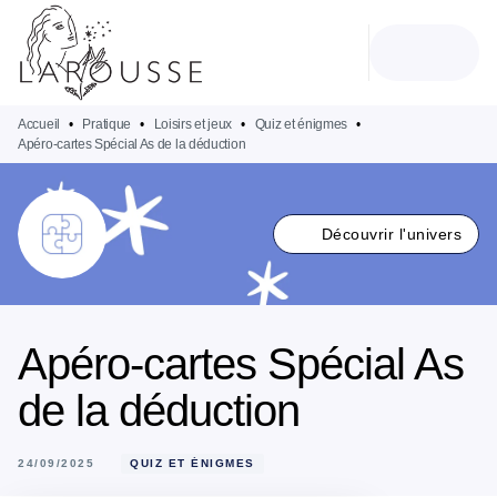
MENU
RECHERCHE
CONTENU
PIED DE PAGE
Accueil
•
Pratique
•
Loisirs et jeux
•
Quiz et énigmes
•
Apéro-cartes Spécial As de la déduction
Découvrir l'univers
Apéro-cartes Spécial As
de la déduction
24/09/2025
QUIZ ET ÉNIGMES